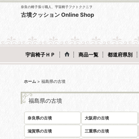
奈良の椅子張り職人、宇宙椅子フクトククニヲ
古墳クッション Online Shop
宇宙椅子ＨＰ
商品一覧
都道府県別
ホーム
>
福島県の古墳
福島県の古墳
奈良県の古墳
大阪府の古墳
滋賀県の古墳
三重県の古墳