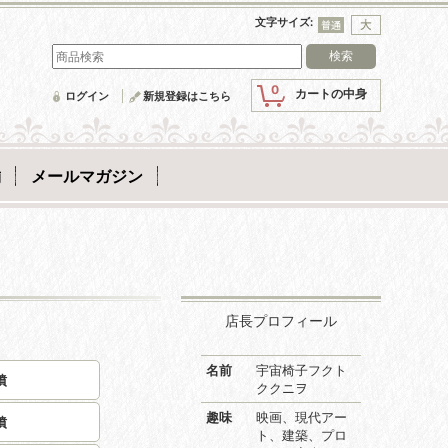
文字サイズ
:
0
カートの中身
ログイン
新規登録はこちら
舗
メールマガジン
店長プロフィール
名前
宇宙椅子フクト
墳
ククニヲ
趣味
映画、現代アー
墳
ト、建築、プロ