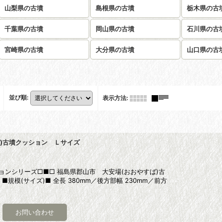
山梨県の古墳
島根県の古墳
栃木県の古
千葉県の古墳
岡山県の古墳
石川県の古
宮崎県の古墳
大分県の古墳
山口県の古
並び順
:
表示方法
:
ば)古墳クッション Ｌサイズ
ョンシリーズ□■□ 福島県郡山市 大安場(おおやすば)古
規模(サイズ)■ 全長 380mm／後方部幅 230mm／前方