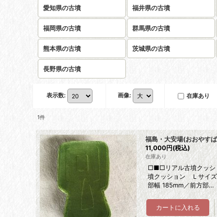
愛知県の古墳
福井県の古墳
福岡県の古墳
群馬県の古墳
熊本県の古墳
茨城県の古墳
長野県の古墳
表示数
:
画像
:
在庫あり
1
件
福島・大安場(おおやす
11,000円
(税込)
在庫あり
□■□リアル古墳クッシ
墳クッション Ｌサイズ ■
部幅 185mm／前方部…