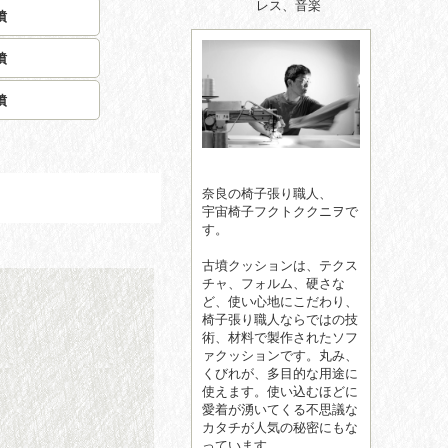
レス、音楽
墳
墳
墳
奈良の椅子張り職人、
宇宙椅子フクトククニヲで
す。
古墳クッションは、テクス
チャ、フォルム、硬さな
ど、使い心地にこだわり、
椅子張り職人ならではの技
術、材料で製作されたソフ
ァクッションです。丸み、
くびれが、多目的な用途に
使えます。使い込むほどに
愛着が湧いてくる不思議な
カタチが人気の秘密にもな
っています。