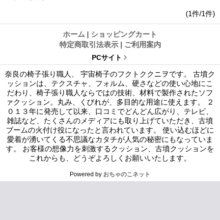
(1件/1件)
ホーム
|
ショッピングカート
特定商取引法表示
|
ご利用案内
PCサイト
奈良の椅子張り職人、 宇宙椅子のフクトククニヲです。 古墳ク
ッションは、テクスチャ、フォルム、硬さなどの使い心地にこ
だわり、椅子張り職人ならではの技術、材料で製作されたソフ
ァクッション。丸み、くびれが、多目的な用途に使えます。 ２
０１３年に発売して以来、口コミでどんどん広がり、テレビ、
雑誌など、たくさんのメディアにも取り上げていただき、古墳
ブームの火付け役になったと言われています。 使い込むほどに
愛着が湧いてくる不思議なカタチが人気の秘密にもなっていま
す。 お客様の想像力を刺激するクッション、古墳クッションを
これからも、どうぞよろしくお願いいたします。
Powered by
おちゃのこネット