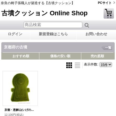
奈良の椅子張職人が築造する【古墳クッション】
PCサイト
古墳クッション Online Shop
ログイン
新規登録はこちら
お問い合わせ
京都府の古墳
一覧
おすすめ順
価格の安い順
売れ筋順
表示件数
:
京都・恵解山(いげのやま)古墳クッション Ｌサイズ
12,100円
(税込)