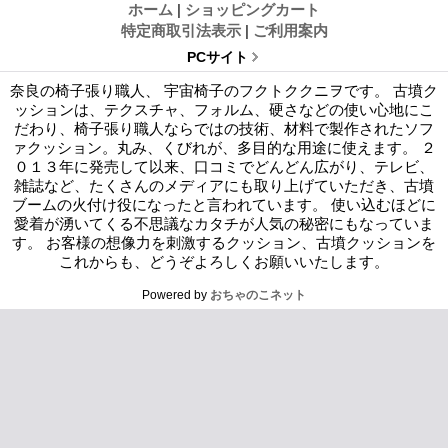
ホーム
|
ショッピングカート
特定商取引法表示
|
ご利用案内
PCサイト
奈良の椅子張り職人、 宇宙椅子のフクトククニヲです。 古墳ク
ッションは、テクスチャ、フォルム、硬さなどの使い心地にこ
だわり、椅子張り職人ならではの技術、材料で製作されたソフ
ァクッション。丸み、くびれが、多目的な用途に使えます。 ２
０１３年に発売して以来、口コミでどんどん広がり、テレビ、
雑誌など、たくさんのメディアにも取り上げていただき、古墳
ブームの火付け役になったと言われています。 使い込むほどに
愛着が湧いてくる不思議なカタチが人気の秘密にもなっていま
す。 お客様の想像力を刺激するクッション、古墳クッションを
これからも、どうぞよろしくお願いいたします。
Powered by
おちゃのこネット